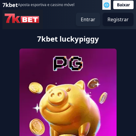
7kbet
🌐
Baixar
Aposta esportiva e cassino móvel
Entrar
Registrar
7kbet luckypiggy