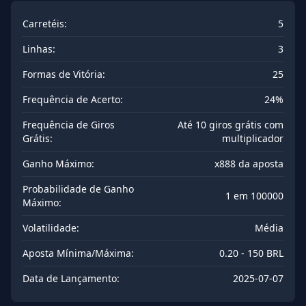
Carretéis:
5
Linhas:
3
Formas de Vitória:
25
Frequência de Acerto:
24%
Frequência de Giros
Até 10 giros grátis com
Grátis:
multiplicador
Ganho Máximo:
x888 da aposta
Probabilidade de Ganho
1 em 100000
Máximo:
Volatilidade:
Média
Aposta Mínima/Máxima:
0.20 - 150 BRL
Data de Lançamento:
2025-07-07