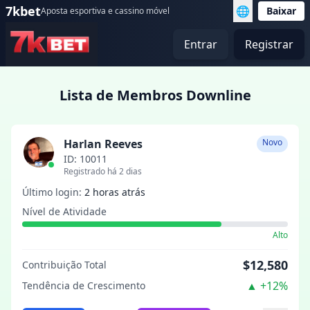
7kbet
🌐
Baixar
Aposta esportiva e cassino móvel
Entrar
Registrar
Lista de Membros Downline
Harlan Reeves
Novo
ID: 10011
Registrado há 2 dias
Último login:
2 horas atrás
Nível de Atividade
Alto
$12,580
Contribuição Total
▲
+12%
Tendência de Crescimento