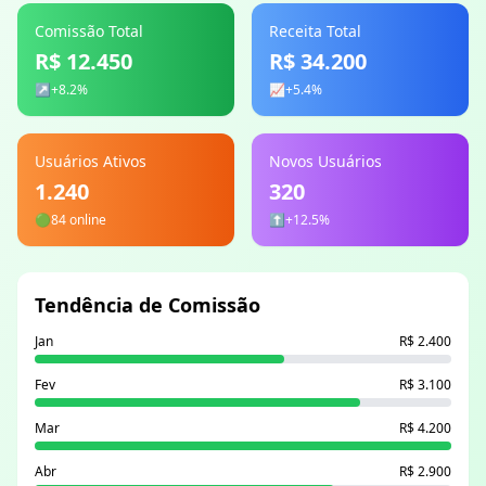
Comissão Total
Receita Total
R$ 12.450
R$ 34.200
↗️
+8.2%
📈
+5.4%
Usuários Ativos
Novos Usuários
1.240
320
🟢
84 online
⬆️
+12.5%
Tendência de Comissão
Jan
R$ 2.400
Fev
R$ 3.100
Mar
R$ 4.200
Abr
R$ 2.900