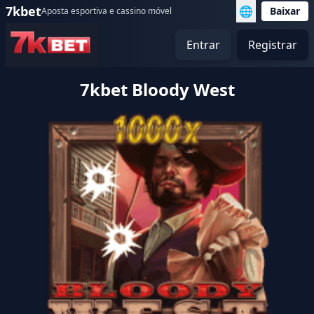
7kbet
🌐
Baixar
Aposta esportiva e cassino móvel
Entrar
Registrar
7kbet Bloody West