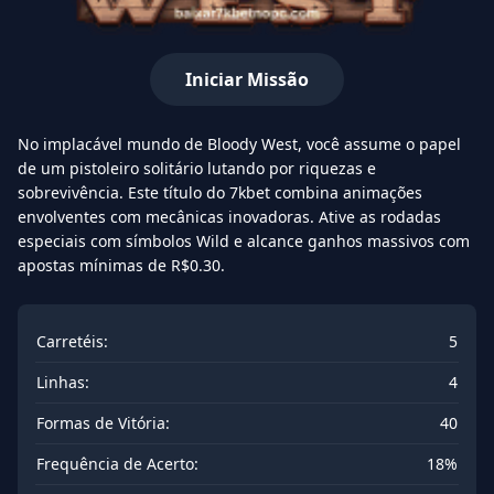
Iniciar Missão
No implacável mundo de Bloody West, você assume o papel
de um pistoleiro solitário lutando por riquezas e
sobrevivência. Este título do 7kbet combina animações
envolventes com mecânicas inovadoras. Ative as rodadas
especiais com símbolos Wild e alcance ganhos massivos com
apostas mínimas de R$0.30.
Carretéis:
5
Linhas:
4
Formas de Vitória:
40
Frequência de Acerto:
18%