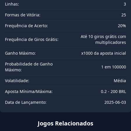
Linhas:
3
Formas de Vitória:
25
Frequência de Acerto:
20%
Até 10 giros grátis com
Frequência de Giros Grátis:
multiplicadores
Ganho Máximo:
x1000 da aposta inicial
Probabilidade de Ganho
1 em 100000
Máximo:
Volatilidade:
Média
Aposta Mínima/Máxima:
0.2 - 200 BRL
Data de Lançamento:
2025-06-03
Jogos Relacionados