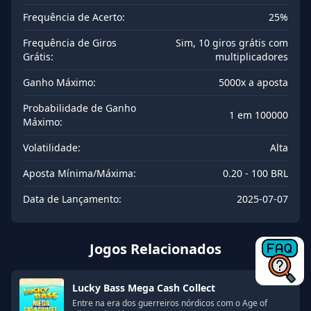
Frequência de Acerto:
25%
Frequência de Giros
Sim, 10 giros grátis com
Grátis:
multiplicadores
Ganho Máximo:
5000x a aposta
Probabilidade de Ganho
1 em 100000
Máximo:
Volatilidade:
Alta
Aposta Mínima/Máxima:
0.20 - 100 BRL
Data de Lançamento:
2025-07-07
Jogos Relacionados
Lucky Bass Mega Cash Collect
Entre na era dos guerreiros nórdicos com o Age of