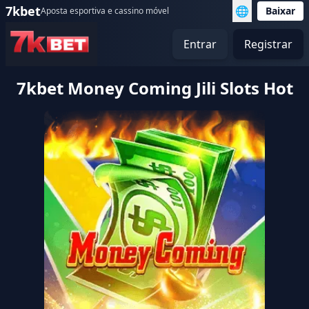
7kbet
🌐
Baixar
Aposta esportiva e cassino móvel
Entrar
Registrar
7kbet Money Coming Jili Slots Hot