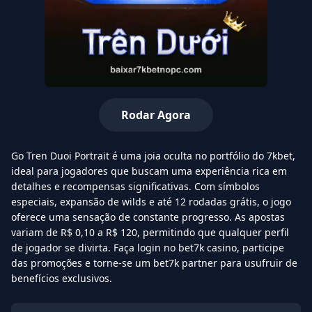
Rodar Agora
Go Tren Duoi Portrait é uma joia oculta no portfólio do 7kbet,
ideal para jogadores que buscam uma experiência rica em
detalhes e recompensas significativas. Com símbolos
especiais, expansão de wilds e até 12 rodadas grátis, o jogo
oferece uma sensação de constante progresso. As apostas
variam de R$ 0,10 a R$ 120, permitindo que qualquer perfil
de jogador se divirta. Faça login no bet7k casino, participe
das promoções e torne-se um bet7k partner para usufruir de
benefícios exclusivos.