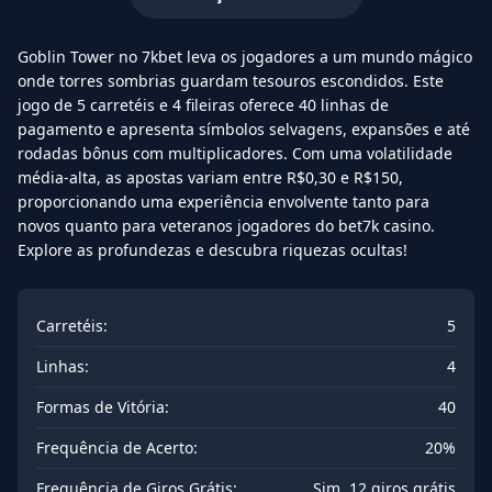
Goblin Tower no 7kbet leva os jogadores a um mundo mágico
onde torres sombrias guardam tesouros escondidos. Este
jogo de 5 carretéis e 4 fileiras oferece 40 linhas de
pagamento e apresenta símbolos selvagens, expansões e até
rodadas bônus com multiplicadores. Com uma volatilidade
média-alta, as apostas variam entre R$0,30 e R$150,
proporcionando uma experiência envolvente tanto para
novos quanto para veteranos jogadores do bet7k casino.
Explore as profundezas e descubra riquezas ocultas!
Carretéis:
5
Linhas:
4
Formas de Vitória:
40
Frequência de Acerto:
20%
Frequência de Giros Grátis:
Sim, 12 giros grátis