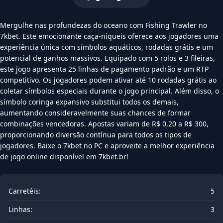
Mergulhe nas profundezas do oceano com Fishing Trawler no
7kbet. Este emocionante caça-níqueis oferece aos jogadores uma
experiência única com símbolos aquáticos, rodadas grátis e um
potencial de ganhos massivos. Equipado com 5 rolos e 3 fileiras,
este jogo apresenta 25 linhas de pagamento padrão e um RTP
competitivo. Os jogadores podem ativar até 10 rodadas grátis ao
coletar símbolos especiais durante o jogo principal. Além disso, o
símbolo coringa expansivo substitui todos os demais,
aumentando consideravelmente suas chances de formar
combinações vencedoras. Apostas variam de R$ 0,20 a R$ 300,
proporcionando diversão contínua para todos os tipos de
jogadores. Baixe o 7kbet no PC e aproveite a melhor experiência
de jogo online disponível em 7kbet.br!
Carretéis:
5
Linhas:
3