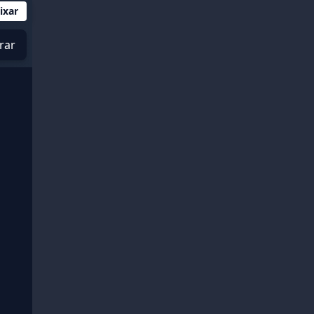
ixar
rar