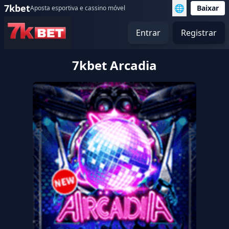
7kbet
🌐
Baixar
Aposta esportiva e cassino móvel
Entrar
Registrar
7kbet Arcadia