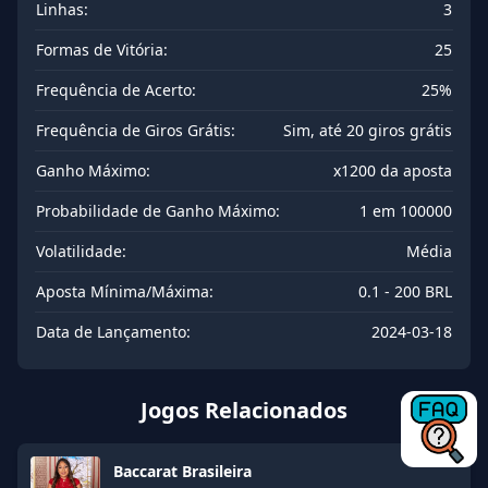
Linhas:
3
Formas de Vitória:
25
Frequência de Acerto:
25%
Frequência de Giros Grátis:
Sim, até 20 giros grátis
Ganho Máximo:
x1200 da aposta
Probabilidade de Ganho Máximo:
1 em 100000
Volatilidade:
Média
Aposta Mínima/Máxima:
0.1 - 200 BRL
Data de Lançamento:
2024-03-18
Jogos Relacionados
Baccarat Brasileira