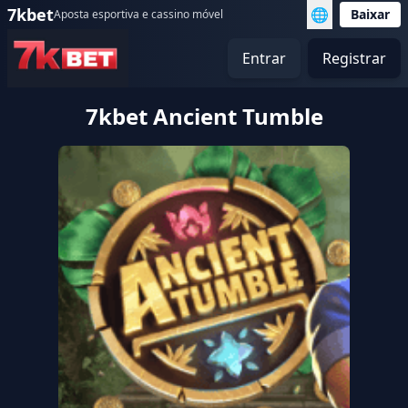
7kbet
🌐
Baixar
Aposta esportiva e cassino móvel
Entrar
Registrar
7kbet Ancient Tumble